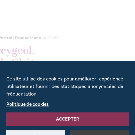
Portrait Producteur »
du CIVB !
reygeol,
 du Château
Ce site utilise des cookies pour améliorer l'expérience
utilisateur et fournir des statistiques anonymisées de
du CIVB :
https://www.bordeaux.com/be-fr
fréquentation.
Politique de cookies
ACCEPTER