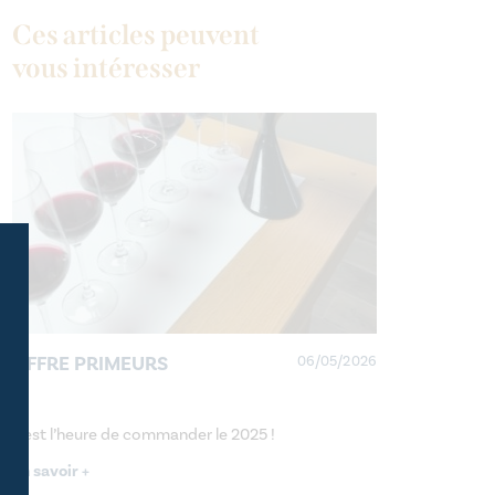
Ces articles peuvent
vous intéresser
OFFRE PRIMEURS
06/05/2026
Il est l’heure de commander le 2025 !
En savoir +