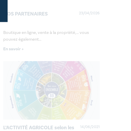
NOS PARTENAIRES
23/04/2026
Boutique en ligne, vente à la propriété,… vous
pouvez également…
En savoir +
L’ACTIVITÉ AGRICOLE selon les
14/06/2021