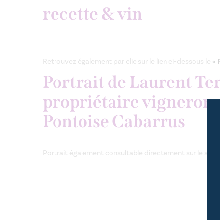
recette & vin
Retrouvez également par clic sur le lien ci-dessous le
«
Portrait de Laurent Te
propriétaire vigneron
Pontoise Cabarrus
Portrait également consultable directement sur le site 