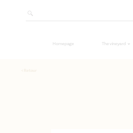
Homepage
The vineyard
< Retour