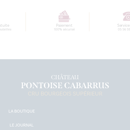
atuite
Paiement
Service
outeilles
100% sécurisé
05 56 5
CHÂTEAU
PONTOISE CABARRUS
CRU BOURGEOIS SUPÉRIEUR
LA BOUTIQUE
LE JOURNAL