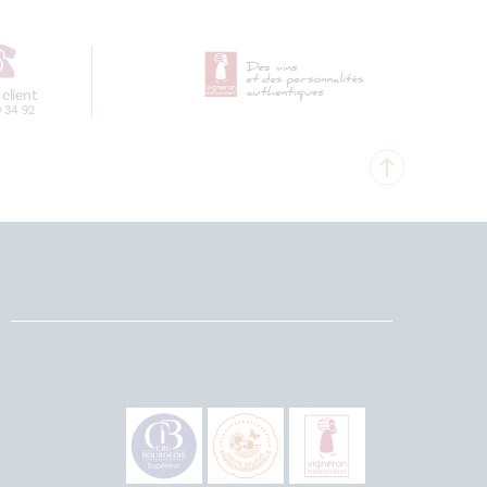
 client
9 34 92