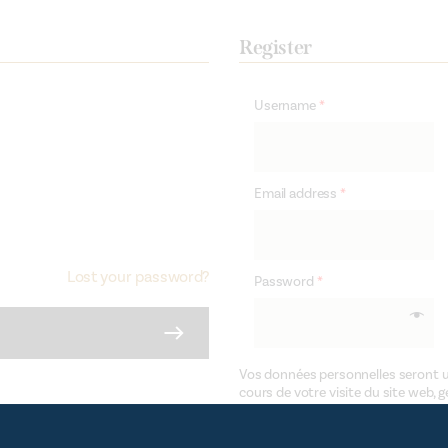
Register
Username
*
Email address
*
Lost your password?
Password
*
Vos données personnelles seront u
cours de votre visite du site web, g
d’autres raisons décrites dans not