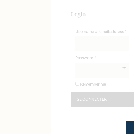
Login
Username or email address
*
Password
*
Remember me
SE CONNECTER